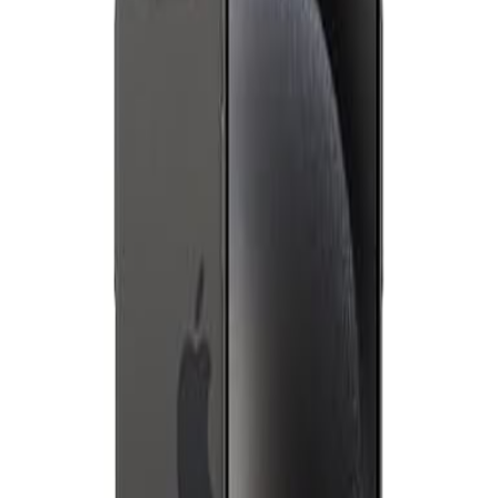
9.452
-
8
%
R$
4443
33
De:
R$ 4.823,42
Ver na Amazon
Ver na Amazon
0
Apple iPhone 15 (256 GB) — Azul
★
★
★
★
★
★
★
★
★
★
9.452
-
2
%
R$
5199
00
De:
R$ 5.280,33
Ver na Amazon
Ver na Amazon
0