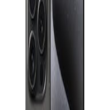
-
3
%
R$
4443
33
De:
R$ 4.588,28
Ver na Amazon
Ver na Amazon
0
Apple iPhone 15 (128 GB) — Preto
-
5
%
R$
4399
00
De:
R$ 4.624,49
Ver na Amazon
Ver na Amazon
0
Apple iPhone 15 (128 GB) — Rosa
★
★
★
★
★
★
★
★
★
★