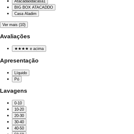
Atacadãodacasa1
BIG BOX ATACADDO
Casa Aladim
Ver mais (10)
Avaliações
★★★★
e acima
Apresentação
Líquido
Pó
Lavagens
0-10
10-20
20-30
30-40
40-50