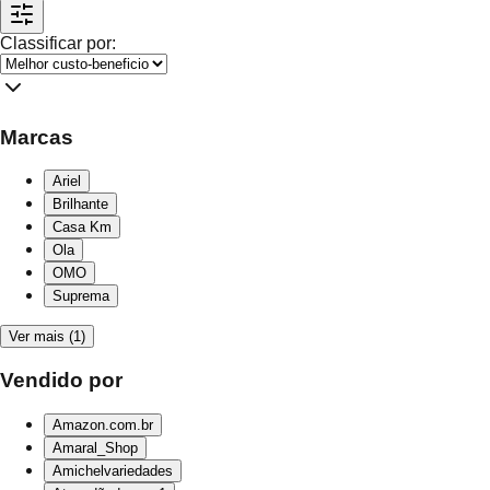
Classificar por:
Marcas
Ariel
Brilhante
Casa Km
Ola
OMO
Suprema
Ver mais (1)
Vendido por
Amazon.com.br
Amaral_Shop
Amichelvariedades