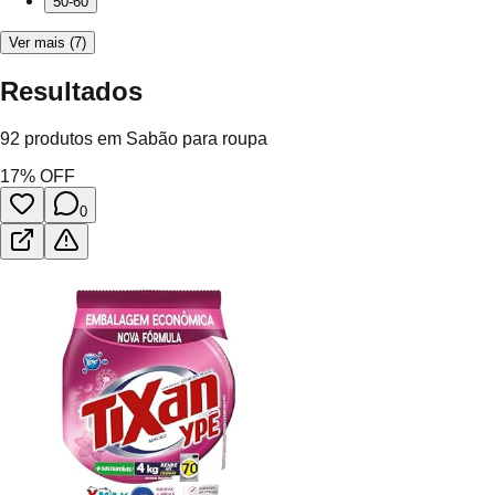
50-60
Ver mais (7)
Resultados
92
produtos em
Sabão para roupa
17
% OFF
0