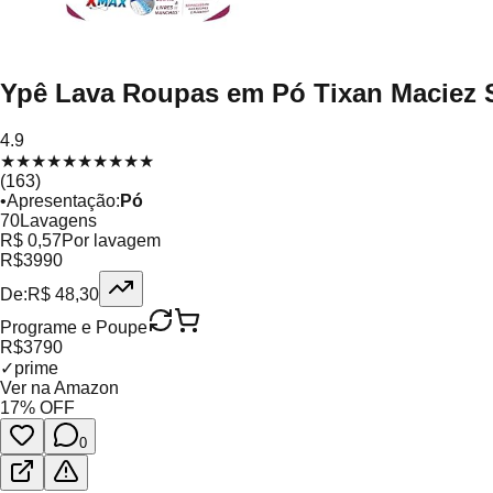
Ypê Lava Roupas em Pó Tixan Maciez 
4.9
★
★
★
★
★
★
★
★
★
★
(
163
)
•
Apresentação
:
Pó
70
Lavagens
R$ 0,57
Por lavagem
R$
39
90
De:
R$
48,30
Programe e Poupe
R$
37
90
✓
prime
Ver na Amazon
17
% OFF
0