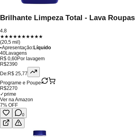
Brilhante Limpeza Total - Lava Roupas
4.8
★
★
★
★
★
★
★
★
★
★
(
20,5 mil
)
•
Apresentação
:
Líquido
40
Lavagens
R$ 0,60
Por lavagem
R$
23
90
De:
R$
25,77
Programe e Poupe
R$
22
70
✓
prime
Ver na Amazon
7
% OFF
0