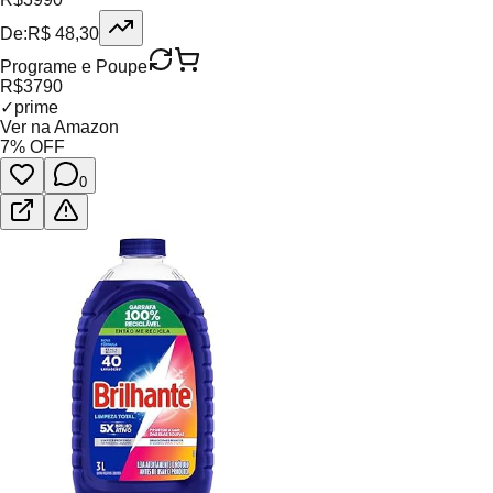
De:
R$
48,30
Programe e Poupe
R$
37
90
✓
prime
Ver na Amazon
7
% OFF
0