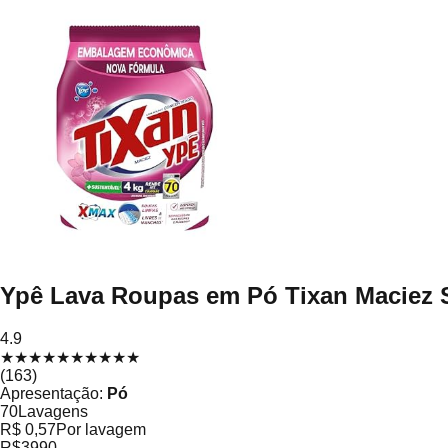
Ypê Lava Roupas em Pó Tixan Maciez 
4.9
★
★
★
★
★
★
★
★
★
★
(
163
)
Apresentação
:
Pó
70
Lavagens
R$ 0,57
Por lavagem
R$
39
90