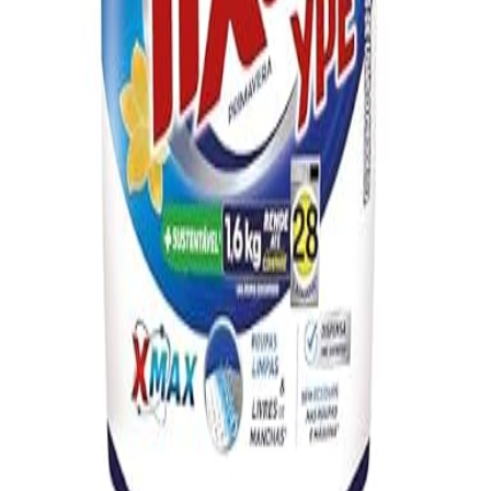
Amazonpicks
Início
Ofertas
Listas públicas
Categorias
Suplementos
Casa & bem-estar
Pets
Sua conta
Entrar
Criar conta
Minha conta
Produtos salvos
Ajuda
Notificações