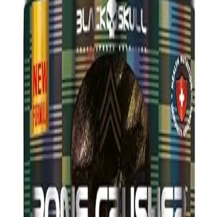
Voltar para
Pré-treino
•
Produto individual
PRÉ-TREINO BONE CRUSHER (NOVA 
0
PRÉ-TREINO BONE CRUSHER (NOVA FÓRMULA) - 150G
BONE CRUSHER WATERMELON (NEW) 150G
★
★
★
★
★
★
★
★
★
★
26
R$
65
36
Ver na Amazon
Ver na Amazon
Comentários
Participe da conversa sobre este produto, responda outros
usuários e acompanhe as interações.