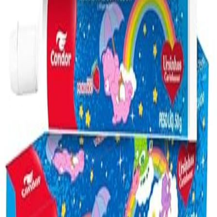
Voltar para
Creme dental
•
Produto individual
Gel Dental com Flúor Morango Ursinh
0
Gel Dental com Flúor Morango Ursinhos Carinhosos Condor
Kids+ Caixa 50g
★
★
★
★
★
★
★
★
★
★
2
-
5
%
R$
17
74
De:
R$ 18,76
Ver na Amazon
Ver na Amazon
Comentários
Participe da conversa sobre este produto, responda outros
usuários e acompanhe as interações.