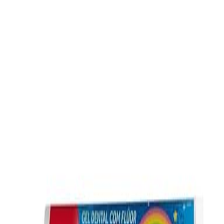
amazon
picks
amazon
picks